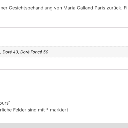
iner Gesichtsbehandlung von Maria Galland Paris zurück. Find
0
,
Doré 40
,
Doré Foncé 50
ours“
rliche Felder sind mit
*
markiert