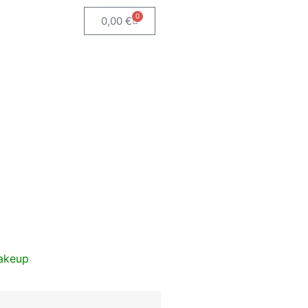
0
0,00
€
akeup