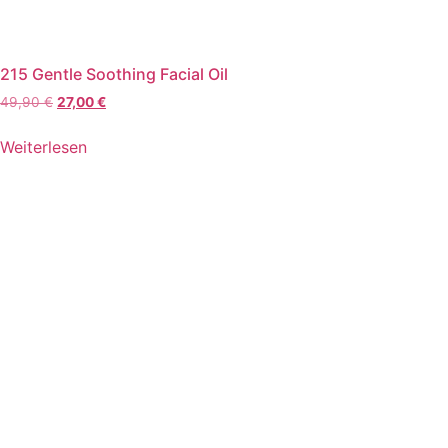
215 Gentle Soothing Facial Oil
Ursprünglicher
Aktueller
49,90
€
27,00
€
Preis
Preis
war:
ist:
Weiterlesen
49,90 €
27,00 €.