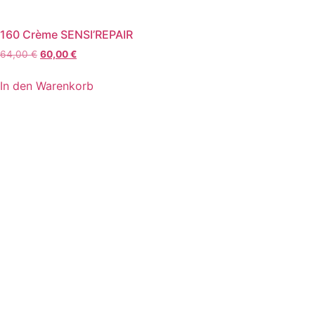
160 Crème SENSI’REPAIR
Ursprünglicher
Aktueller
64,00
€
60,00
€
Preis
Preis
war:
ist:
In den Warenkorb
64,00 €
60,00 €.