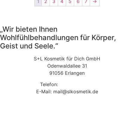
1
2
3
4
5
6
7
→
„Wir bieten Ihnen
Wohlfühlbehandlungen für Körper,
Geist und Seele.“
S+L Kosmetik für Dich GmbH
Odenwaldallee 31
91056 Erlangen
Telefon:
09131 9410860
E-Mail: mail@slkosmetik.de