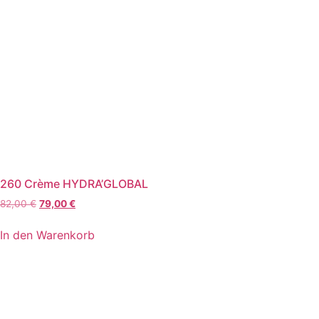
260 Crème HYDRA’GLOBAL
Ursprünglicher
Aktueller
82,00
€
79,00
€
Preis
Preis
war:
ist:
In den Warenkorb
82,00 €
79,00 €.