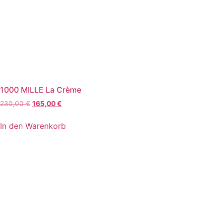
1000 MILLE La Crème
Ursprünglicher
Aktueller
230,00
€
165,00
€
Preis
Preis
war:
ist:
In den Warenkorb
230,00 €
165,00 €.