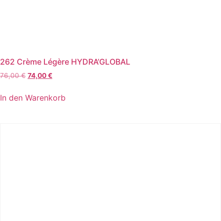
262 Crème Légère HYDRA’GLOBAL
Ursprünglicher
Aktueller
76,00
€
74,00
€
Preis
Preis
war:
ist:
In den Warenkorb
76,00 €
74,00 €.