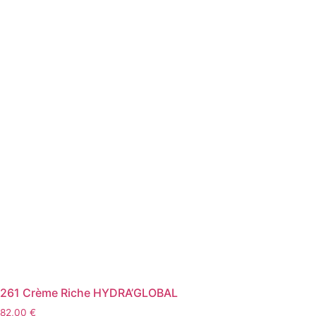
261 Crème Riche HYDRA’GLOBAL
82,00
€