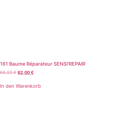
161 Baume Réparateur SENSI’REPAIR
Ursprünglicher
Aktueller
66,00
€
62,00
€
Preis
Preis
war:
ist:
In den Warenkorb
66,00 €
62,00 €.