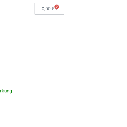
0
0,00
€
irkung