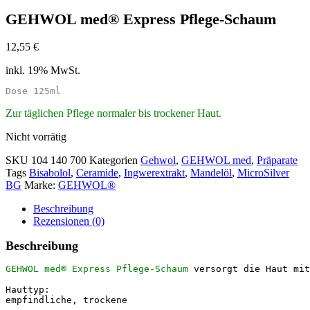
GEHWOL med® Express Pflege-Schaum
12,55
€
inkl. 19% MwSt.
Dose 125ml
Zur täglichen Pflege normaler bis trockener Haut.
Nicht vorrätig
SKU
104 140 700
Kategorien
Gehwol
,
GEHWOL med
,
Präparate
Tags
Bisabolol
,
Ceramide
,
Ingwerextrakt
,
Mandelöl
,
MicroSilver
BG
Marke:
GEHWOL®
Beschreibung
Rezensionen (0)
Beschreibung
GEHWOL med® Express Pflege-Schaum 
versorgt die Haut mit
Hauttyp:

empfindliche, trockene
