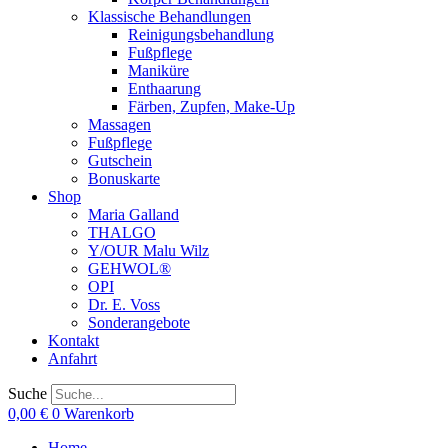
Klassische Behandlungen
Reinigungsbehandlung
Fußpflege
Maniküre
Enthaarung
Färben, Zupfen, Make-Up
Massagen
Fußpflege
Gutschein
Bonuskarte
Shop
Maria Galland
THALGO
Y/OUR Malu Wilz
GEHWOL®
OPI
Dr. E. Voss
Sonderangebote
Kontakt
Anfahrt
Suche
0,00
€
0
Warenkorb
Home