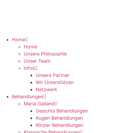
Zum
Inhalt
springen
Home
Home
Unsere Philosophie
Unser Team
Infos
Unsere Partner
Wir Unterstützen
Netzwerk
Behandlungen
Maria Galland
Gesichts Behandlungen
Augen Behandlungen
Körper Behandlungen
Klassische Behandlungen