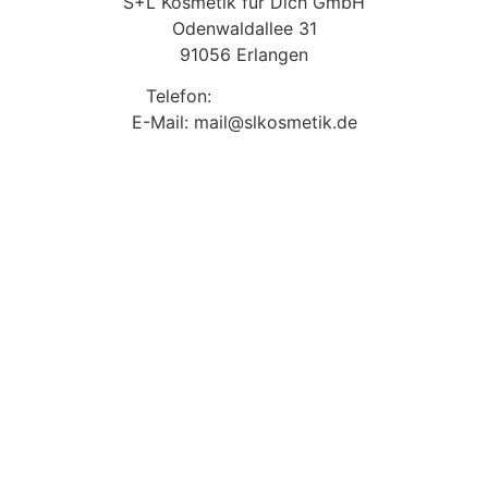
S+L Kosmetik für Dich GmbH
Odenwaldallee 31
91056 Erlangen
Telefon:
09131 9410860
E-Mail: mail@slkosmetik.de