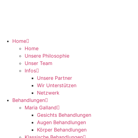
Zum
Inhalt
springen
Home
Home
Unsere Philosophie
Unser Team
Infos
Unsere Partner
Wir Unterstützen
Netzwerk
Behandlungen
Maria Galland
Gesichts Behandlungen
Augen Behandlungen
Körper Behandlungen
Klassische Behandlungen