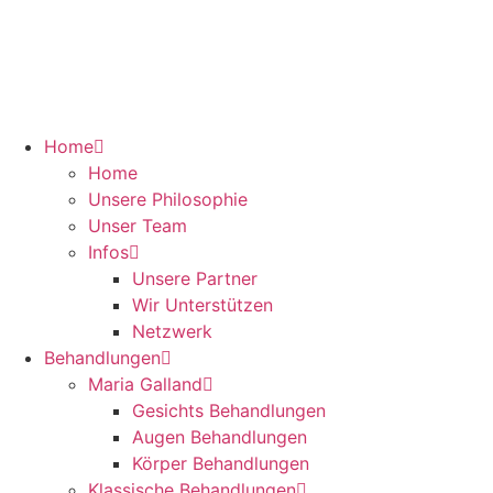
Zum
Inhalt
springen
Home
Home
Unsere Philosophie
Unser Team
Infos
Unsere Partner
Wir Unterstützen
Netzwerk
Behandlungen
Maria Galland
Gesichts Behandlungen
Augen Behandlungen
Körper Behandlungen
Klassische Behandlungen