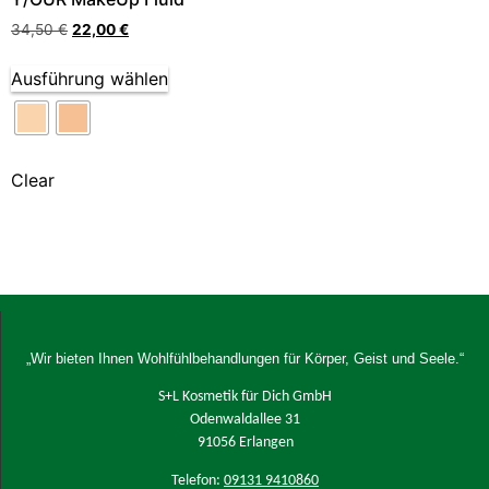
34,50
€
22,00
€
Ausführung wählen
Clear
„Wir bieten Ihnen Wohlfühlbehandlungen für Körper, Geist und Seele.“
S+L Kosmetik für Dich GmbH
Odenwaldallee 31
91056 Erlangen
Telefon:
09131 9410860