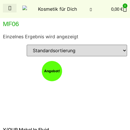
0
0,00
€
MF06
Einzelnes Ergebnis wird angezeigt
Angebot!
Y/OUR MakeUp Fluid