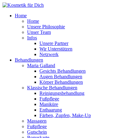
Zum
Inhalt
Home
springen
Home
Unsere Philosophie
Unser Team
Infos
Unsere Partner
Wir Unterstützen
Netzwerk
Behandlungen
Maria Galland
Gesichts Behandlungen
Augen Behandlungen
Körper Behandlungen
Klassische Behandlungen
Reinigungsbehandlung
Fußpflege
Maniküre
Enthaarung
Färben, Zupfen, Make-Up
Massagen
Fußpflege
Gutschein
Bonuskarte