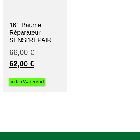
161 Baume
Réparateur
SENSI’REPAIR
66,00
€
62,00
€
In den Warenkorb