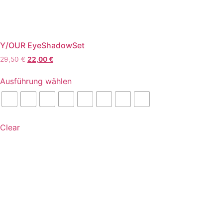
Y/OUR EyeShadowSet
Ursprünglicher
Aktueller
29,50
€
22,00
€
Preis
Preis
Dieses
war:
ist:
Ausführung wählen
Produkt
29,50 €
22,00 €.
weist
mehrere
Varianten
Clear
auf.
Die
Optionen
können
auf
der
Produktseite
gewählt