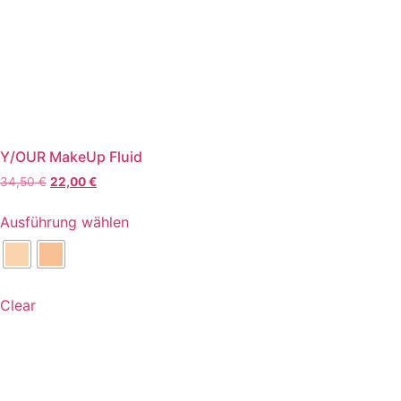
Y/OUR MakeUp Fluid
Ursprünglicher
Aktueller
34,50
€
22,00
€
Preis
Preis
Dieses
war:
ist:
Ausführung wählen
Produkt
34,50 €
22,00 €.
weist
mehrere
Varianten
Clear
auf.
Die
Optionen
können
auf