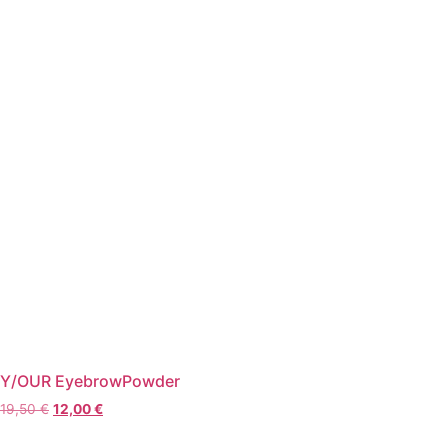
Y/OUR EyebrowPowder
Ursprünglicher
Aktueller
19,50
€
12,00
€
Preis
Preis
war:
ist: