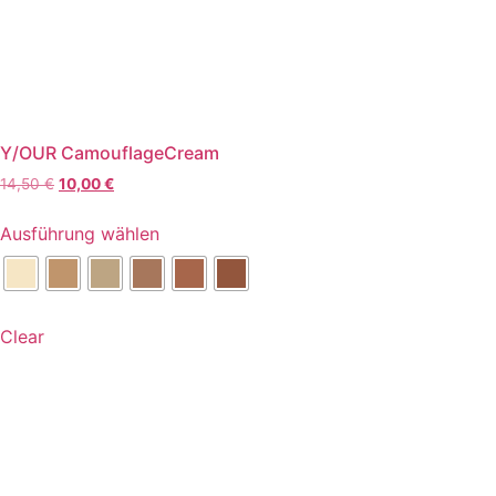
Y/OUR CamouflageCream
Ursprünglicher
Aktueller
14,50
€
10,00
€
Preis
Preis
Dieses
war:
ist:
Ausführung wählen
Produkt
14,50 €
10,00 €.
weist
mehrere
Varianten
Clear
auf.
Die
Optionen
können
auf
der