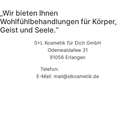
Optionen
können
„Wir bieten Ihnen
auf
Wohlfühlbehandlungen für Körper,
der
Geist und Seele.“
Produktseite
gewählt
S+L Kosmetik für Dich GmbH
werden
Odenwaldallee 31
91056 Erlangen
Telefon:
09131 9410860
E-Mail: mail@slkosmetik.de