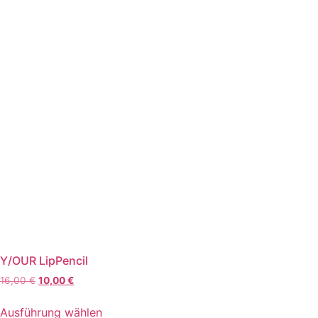
Y/OUR LipPencil
Ursprünglicher
Aktueller
16,00
€
10,00
€
Preis
Preis
Dieses
war:
ist:
Ausführung wählen
Produkt