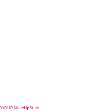
der
Produktseite
gewählt
werden
Y/OUR MakeUpStick