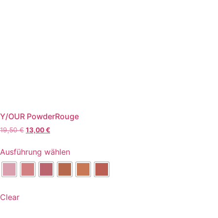
Y/OUR PowderRouge
Ursprünglicher
Aktueller
19,50
€
13,00
€
Preis
Preis
Dieses
war:
ist:
Ausführung wählen
Produkt
19,50 €
13,00 €.
weist
mehrere
Varianten
Clear
auf.
Die