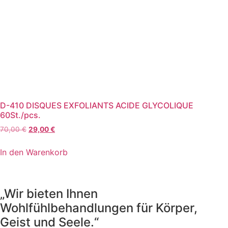
D-410 DISQUES EXFOLIANTS ACIDE GLYCOLIQUE
60St./pcs.
Ursprünglicher
Aktueller
70,00
€
29,00
€
Preis
Preis
war:
ist:
In den Warenkorb
70,00 €
29,00 €.
„Wir bieten Ihnen
Wohlfühlbehandlungen für Körper,
Geist und Seele.“