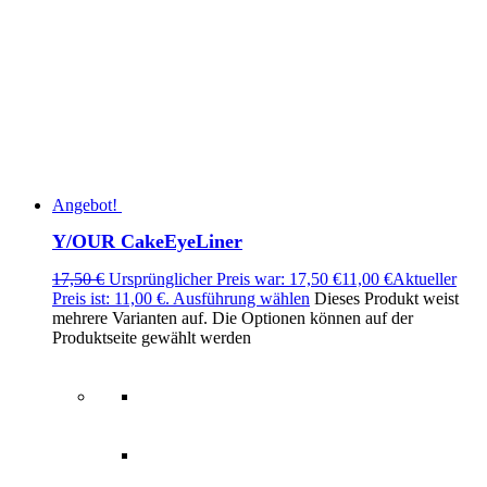
Angebot!
Y/OUR CakeEyeLiner
17,50
€
Ursprünglicher Preis war: 17,50 €
11,00
€
Aktueller
Preis ist: 11,00 €.
Ausführung wählen
Dieses Produkt weist
mehrere Varianten auf. Die Optionen können auf der
Produktseite gewählt werden