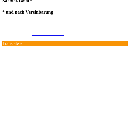
Sa 9:00-14:00 *
* und nach Vereinbarung
Impressum
AGB
Datenschutz
Widerrufsrecht
Cookie-Richtlinie
Translate »