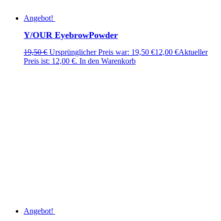
Angebot!
Y/OUR EyebrowPowder
19,50
€
Ursprünglicher Preis war: 19,50 €
12,00
€
Aktueller
Preis ist: 12,00 €.
In den Warenkorb
Angebot!