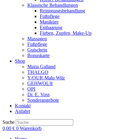
Klassische Behandlungen
Reinigungsbehandlung
Fußpflege
Maniküre
Enthaarung
Färben, Zupfen, Make-Up
Massagen
Fußpflege
Gutschein
Bonuskarte
Shop
Maria Galland
THALGO
Y/OUR Malu Wilz
GEHWOL®
OPI
Dr. E. Voss
Sonderangebote
Kontakt
Anfahrt
Suche
0,00
€
0
Warenkorb
Home