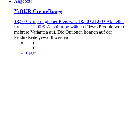
Angebot!
Y/OUR CremeRouge
18,50
€
Ursprünglicher Preis war: 18,50 €
11,00
€
Aktueller
Preis ist: 11,00 €.
Ausführung wählen
Dieses Produkt weist
mehrere Varianten auf. Die Optionen können auf der
Produktseite gewählt werden
Clear