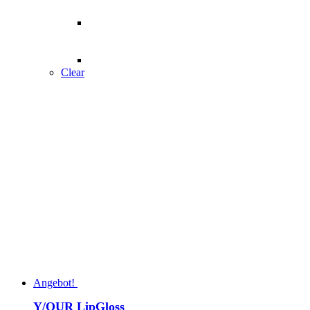
Clear
Angebot!
Y/OUR LipGloss