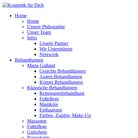
Zum
Inhalt
Home
springen
Home
Unsere Philosophie
Unser Team
Infos
Unsere Partner
Wir Unterstützen
Netzwerk
Behandlungen
Maria Galland
Gesichts Behandlungen
Augen Behandlungen
Körper Behandlungen
Klassische Behandlungen
Reinigungsbehandlung
Fußpflege
Maniküre
Enthaarung
Färben, Zupfen, Make-Up
Massagen
Fußpflege
Gutschein
Bonuskarte