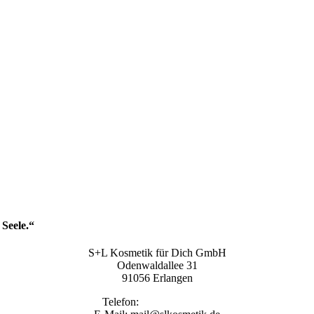
Seele.“
S+L Kosmetik für Dich GmbH
Odenwaldallee 31
91056 Erlangen
Telefon:
09131 9410860